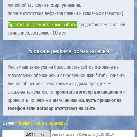
линейной стыковки и огарпунивания,
полное отсутствие дефектов пленки и сквозных отверстий)
Гарантия на все монтажные работы
, предоставляемая нашей
компанией, составляет
10 лет.
Уловки в рекламе, обман во всем
Рекламная замануха на большинстве сайтов основана на
голословных обещаниях и откровенной лжи. Чтобы снизить
личное общение с незнакомыми людьми прежде чем
заказывать, желательно
прочитать договор дистанционно
и
проверить по реквизитам установщика,
пусть пришлют на
телефон если договор отсутствует на сайте
.
далее :
Калькуляции в примерах
Этот сайт живет 5914-й день (30.05.2010)